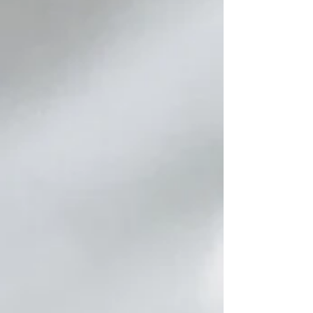
Ze waren op doorreis naar Toscane maar
waren van hun route afgeweken omwille van
het ongelofelijke regenweer. Als alternatief
programma hadden ze voetbaltickets
gekocht voor de match Parma-AS Roma