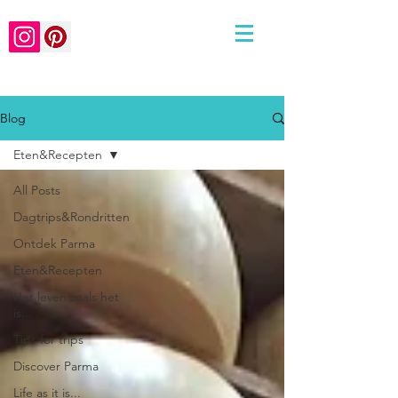
Blog
Eten&Recepten
All Posts
Dagtrips&Rondritten
Ontdek Parma
Eten&Recepten
Het leven zoals het
is...
Tips for trips
Discover Parma
Life as it is...