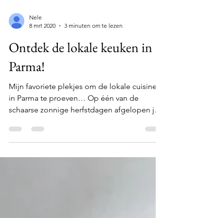
Nele
8 mrt 2020
3 minuten om te lezen
Ontdek de lokale keuken in
Parma!
Mijn favoriete plekjes om de lokale cuisine
in Parma te proeven… Op één van de
schaarse zonnige herfstdagen afgelopen jaar
kwamen we, wandelend langs de rivier in
Parco de Via Varese , een groepje
vriendelijke mannen tegen. Onze verbazing
was groot toen het Vlamingen bleken te zijn.