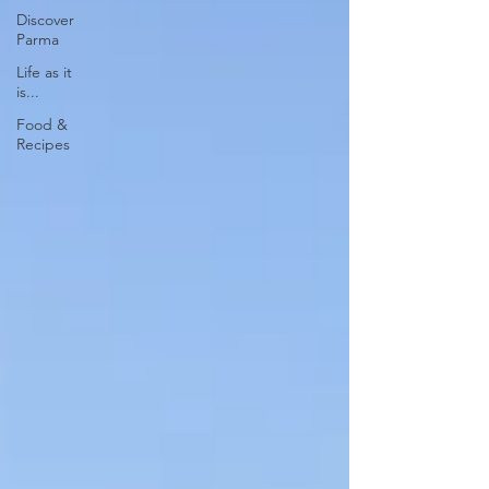
Discover
Parma
Life as it
is...
Food &
Recipes