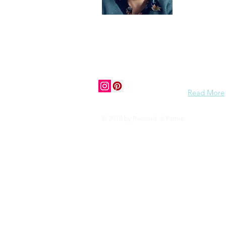
zelf ook e
grasduin da
Ciao tutti,
history, cu
vibe to mos
share my e
to visit Pa
Read More
© 2018 by Racconti di Parma.