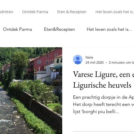
ndritten
Ontdek Parma
Eten & Recepten
Het leven zoals het is..
Ontdek Parma
Eten&Recepten
Het leven zoals het is...
Food & Recipes
Nele
24 mrt 2020
2 minuten om t
Varese Ligure, een
Ligurische heuvels
Een prachtig dorpje in de Ap
Het dorp heeft terecht een
lijst 'borghi piu belli...