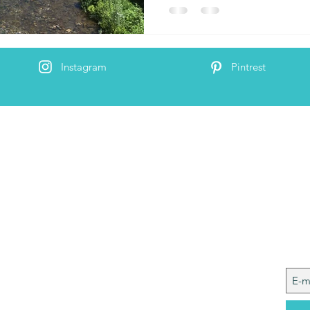
Instagram
Pintrest
 Me
Joi
 ik ben Nele. In deze blog wil ik mijn ervaringen
t jullie delen. Ik hou van reizen, wandelen,
genieten en (te veel) van lekker eten. Wil je