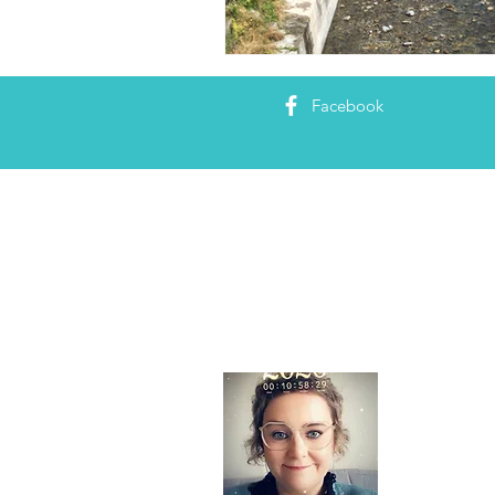
Facebook
About
Ciao tutti,
in Parma me
ontdekken, 