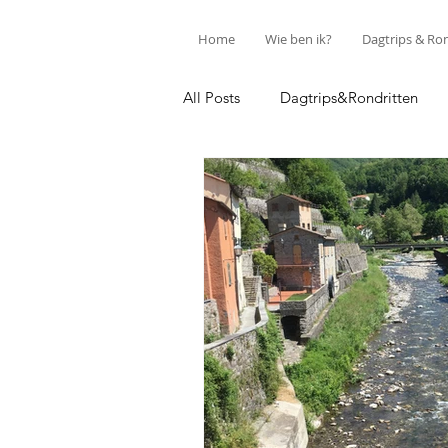
Home
Wie ben ik?
Dagtrips & Ro
All Posts
Dagtrips&Rondritten
Discover Parma
Life as it is...