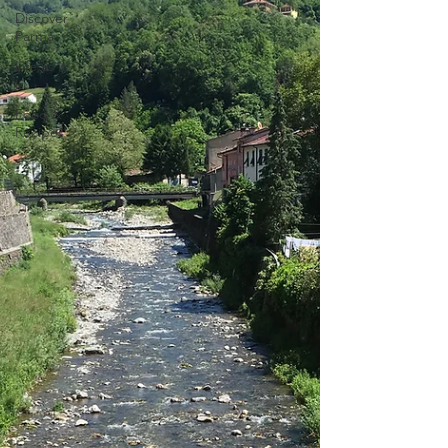
Discover
Parma
Life as it
is...
Food &
Recipes