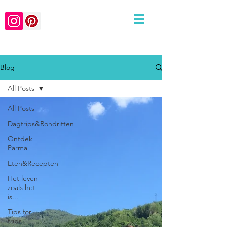
Blog
All Posts
All Posts
Dagtrips&Rondritten
Ontdek
Parma
Eten&Recepten
Het leven
zoals het
is...
Tips for
trips