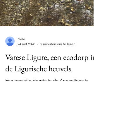
Nele
24 mrt 2020
2 minuten om te lezen
Varese Ligure, een ecodorp in
de Ligurische heuvels
Een prachtig dorpje in de Apennijnen is
Varese Ligure. Het dorp heeft terecht een
vermelding gekregen op de lijst 'borghi piu
belli...