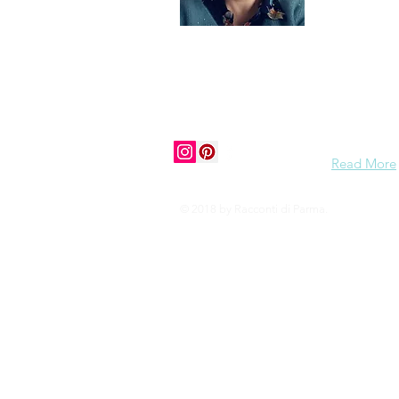
zelf ook e
grasduin da
Ciao tutti,
history, cu
vibe to mos
share my e
to visit Pa
Read More
© 2018 by Racconti di Parma.