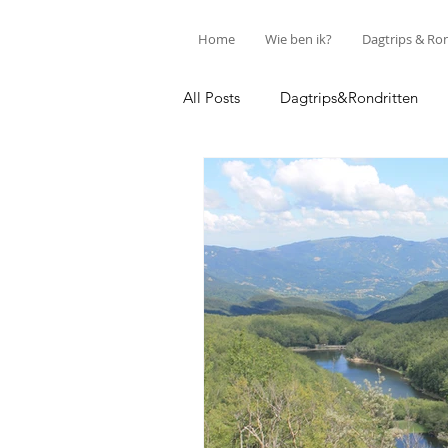
Home
Wie ben ik?
Dagtrips & Ro
All Posts
Dagtrips&Rondritten
Discover Parma
Life as it is...