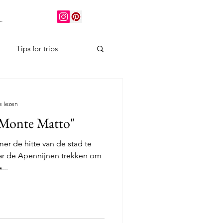
.
Tips for trips
e lezen
"Monte Matto"
er de hitte van de stad te
aar de Apennijnen trekken om
...