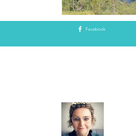
Facebook
About
Ciao tutti,
in Parma me
ontdekken, 