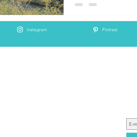
Instagram
Pintrest
 Me
Joi
 ik ben Nele. In deze blog wil ik mijn ervaringen
t jullie delen. Ik hou van reizen, wandelen,
genieten en (te veel) van lekker eten. Wil je