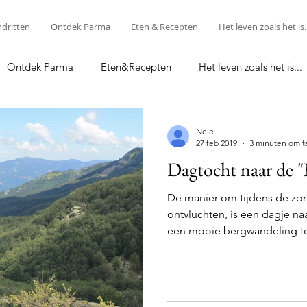
ndritten
Ontdek Parma
Eten & Recepten
Het leven zoals het is..
Ontdek Parma
Eten&Recepten
Het leven zoals het is...
Food & Recipes
Nele
27 feb 2019
3 minuten om t
Dagtocht naar de 
De manier om tijdens de zom
ontvluchten, is een dagje n
een mooie bergwandeling te