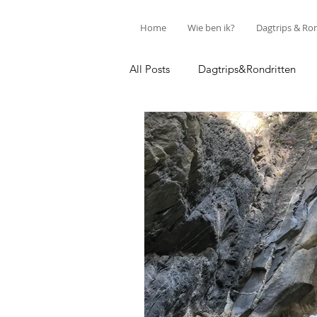
Home
Wie ben ik?
Dagtrips & Ro
All Posts
Dagtrips&Rondritten
Discover Parma
Life as it is...