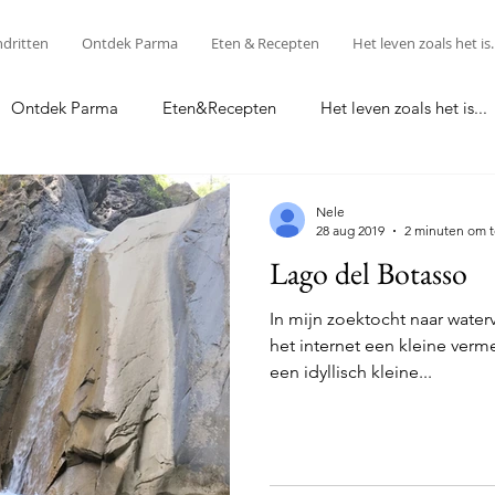
ndritten
Ontdek Parma
Eten & Recepten
Het leven zoals het is..
Ontdek Parma
Eten&Recepten
Het leven zoals het is...
Food & Recipes
Nele
28 aug 2019
2 minuten om t
Lago del Botasso
In mijn zoektocht naar waterva
het internet een kleine ver
een idyllisch kleine...