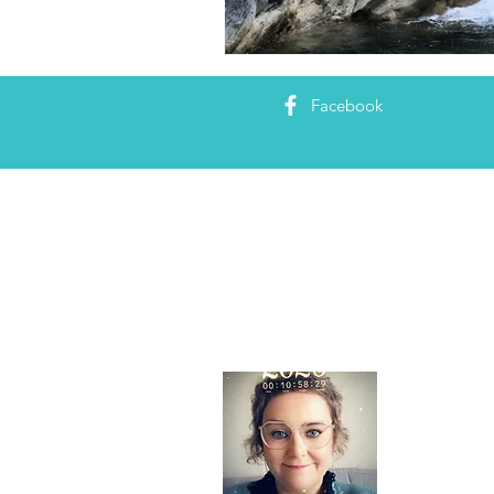
Facebook
About
Ciao tutti,
in Parma me
ontdekken, 