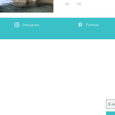
Instagram
Pintrest
 Me
Joi
 ik ben Nele. In deze blog wil ik mijn ervaringen
t jullie delen. Ik hou van reizen, wandelen,
genieten en (te veel) van lekker eten. Wil je