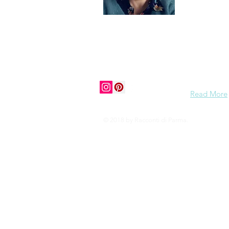
zelf ook e
grasduin da
Ciao tutti,
history, cu
vibe to mos
share my e
to visit Pa
Read More
© 2018 by Racconti di Parma.