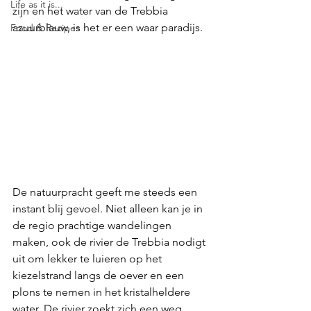
Life as it is...
zijn en het water van de Trebbia 
azuurblauw, is het er een waar paradijs. 
Food & Recipes
De natuurpracht geeft me steeds een 
instant blij gevoel. Niet alleen kan je in 
de regio prachtige wandelingen 
maken, ook de rivier de Trebbia nodigt 
uit om lekker te luieren op het 
kiezelstrand langs de oever en een 
plons te nemen in het kristalheldere 
water. De rivier zoekt zich een weg 