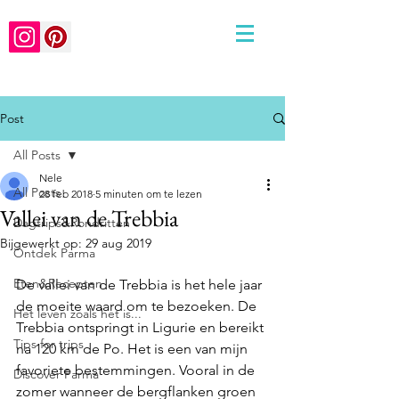
Post
All Posts
Nele
All Posts
28 feb 2018
5 minuten om te lezen
Vallei van de Trebbia
Dagtrips&Rondritten
Bijgewerkt op:
29 aug 2019
Ontdek Parma
Eten&Recepten
De vallei van de Trebbia is het hele jaar 
de moeite waard om te bezoeken. De 
Het leven zoals het is...
Trebbia ontspringt in Ligurie en bereikt 
Tips for trips
na 120 km de Po. Het is een van mijn 
favoriete bestemmingen. Vooral in de 
Discover Parma
zomer wanneer de bergflanken groen 