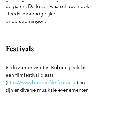
de gaten. De locals waarschuwen ook 
steeds voor mogelijke 
onderstromingen.
Festivals
In de zomer vindt in Bobbio jaarlijks 
een filmfestival plaats 
(
http://www.bobbiofilmfestival.it
) en 
zijn er diverse muzikale evenementen 
die op het programma staan.
Wandelen
Bobbio is een ideaal vertrekpunt voor 