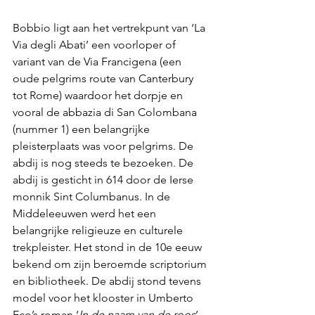
Bobbio ligt aan het vertrekpunt van ‘La 
Via degli Abati’ een voorloper of 
variant van de Via Francigena (een 
oude pelgrims route van Canterbury 
tot Rome) waardoor het dorpje en 
vooral de abbazia di San Colombana 
(nummer 1) een belangrijke 
pleisterplaats was voor pelgrims. De 
abdij is nog steeds te bezoeken. De 
abdij is gesticht in 614 door de Ierse 
monnik Sint Columbanus. In de 
Middeleeuwen werd het een 
belangrijke religieuze en culturele 
trekpleister. Het stond in de 10e eeuw 
bekend om zijn beroemde scriptorium 
en bibliotheek. De abdij stond tevens 
model voor het klooster in Umberto 
Eco’s roman ‘
In de naam van de roos
’. 