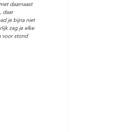
met daarnaast 
 daar 
d je bijna niet 
ijk zag je elke 
m voor stond