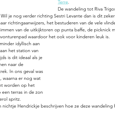
Terre
.
De wandeling tot Riva Trig
. Wil je nog verder richting Sestri Levante dan is dit zeker
ar richtingaanwijzers, het bestuderen van de vele vlinde
immen van de uitkijktoren op punta baffe, de picknick m
avonturenpad waardoor het ook voor kinderen leuk is.
minder idyllisch aan 
an het station van 
ds is dit ideaal als je 
men naar de 
ek. In ons geval was 
a
, waarna er nog wat 
ht worden op het 
 een terras in de zon 
rol spritz.
jn nichtje Hendrickje beschrijven hoe ze deze wandeling 