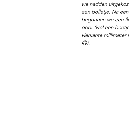
we hadden uitgekoze
een bolletje. Na ee
begonnen we een flin
door (wel een beetje
vierkante millimeter 
😊). 