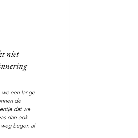
kt niet
rinnering
 we een lange 
nnen de 
entje dat we 
was dan ook 
e weg begon al 