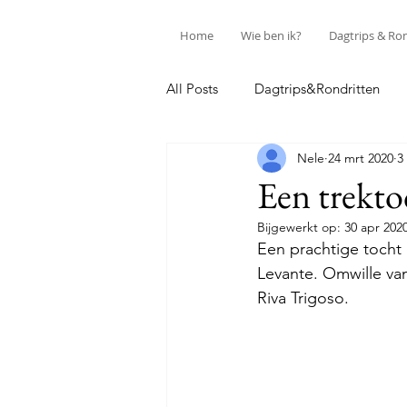
Home
Wie ben ik?
Dagtrips & Ro
All Posts
Dagtrips&Rondritten
Nele
24 mrt 2020
3
Discover Parma
Life as it is...
Een trekto
Bijgewerkt op:
30 apr 202
Een prachtige tocht 
Levante. Omwille van
Riva Trigoso.