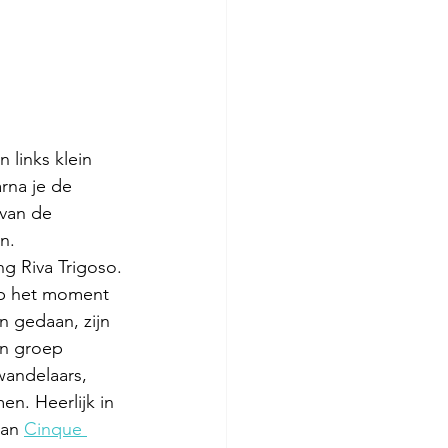
 links klein 
rna je de 
 van de 
n. 
ng Riva Trigoso. 
 Op het moment 
 gedaan, zijn 
n groep 
wandelaars, 
. Heerlijk in 
van 
Cinque 