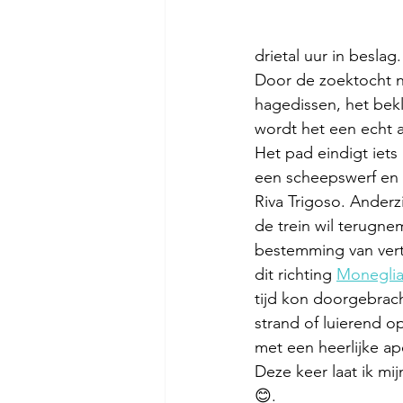
drietal uur in beslag
Door de zoektocht na
hagedissen, het bekl
wordt het een echt 
Het pad eindigt iets 
een scheepswerf en a
Riva Trigoso. Anderzij
de trein wil terugne
bestemming van vertr
dit richting 
Monegli
tijd kon doorgebrac
strand of luierend op
met een heerlijke ape
Deze keer laat ik mi
😊.