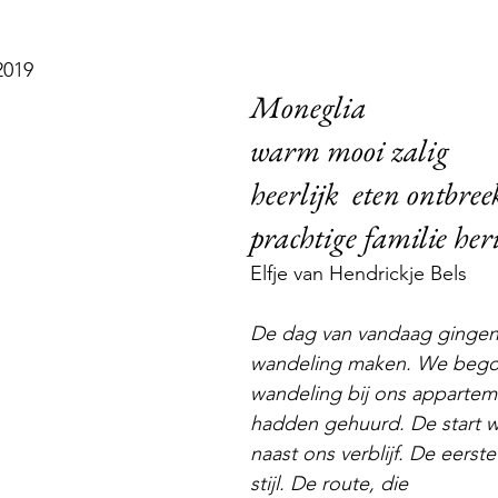
2019
Moneglia
warm mooi zalig
heerlijk  eten ontbree
prachtige familie he
Elfje van Hendrickje Bels
De dag van vandaag gingen
wandeling maken. We bego
wandeling bij ons appartem
hadden gehuurd. De start 
naast ons verblijf. De eerst
stijl. De route, die